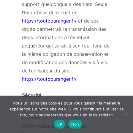
support quelconque à des tiers. Seule
l’hypothèse du rachat de
https://toutpouranger.fr/
et de ses
droits permettrait la transmission des
dites informations à l’éventuel
acquéreur qui serait à son tour tenu de
la même obligation de conservation et
de modification des données vis à vis
de l’utilisateur du site
https://toutpouranger.fr/
Sécurité
Nous utilisons des cookies pour vous garantir la meilleure
Pour assurer la sécurité et la
expérience sur notre site web. Si vous continuez à utiliser ce
site, nous supposerons que vous en êtes satisfait.
confidentialité des Données
OK
Non
Personnelles et des Données